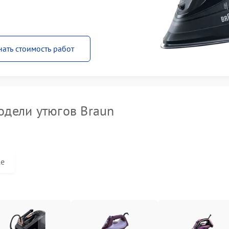
нать стоимость работ
дели утюгов Braun
le