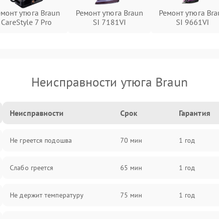
емонт утюга Braun
Ремонт утюга Braun
Ремонт утюга Bra
CareStyle 7 Pro
SI 7181VI
SI 9661VI
Неисправности утюга Braun
Неисправности
Срок
Гарантия
Не греется подошва
70 мин
1 год
Слабо греется
65 мин
1 год
Не держит температуру
75 мин
1 год