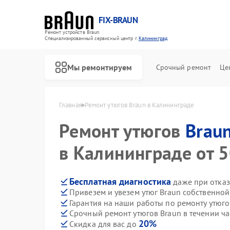
FIX-BRAUN
Ремонт устройств Braun
Специализированный cервисный центр г.
Калининград
Мы ремонтируем
Срочный ремонт
Це
Главная
Ремонт утюгов Braun в Калининграде
Ремонт утюгов
Brau
в Калининграде от 5
Бесплатная диагностика
даже при отказ
Привезем и увезем утюг Braun собственной
Ремонт водонагревателей Braun
Ремонт парогенераторов Braun
Ремонт соковыжималок Braun
Гарантия на наши работы по ремонту утюг
Срочный ремонт утюгов Braun в течении ча
20%
Скидка для вас до