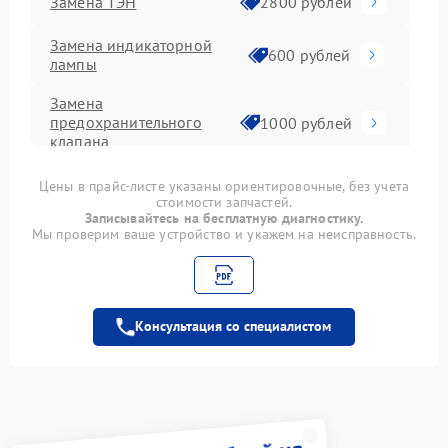
Замена ТЭН
2800 рублей
Замена индикаторной
600 рублей
лампы
Замена
предохранительного
1000 рублей
клапана
Замена анода
1000 рублей
Цены в прайс-листе указаны ориентировочные, без учета
стоимости запчастей.
Записывайтесь на бесплатную диагностику.
Замена труб
Мы проверим ваше устройство и укажем на неисправность.
1000 рублей
поступления воды
Замена
350 рублей
термопредохранителя
Консультация со специалистом
Ремонт платы
управления
1250 рублей
(восстановление)
Замена мембраны
749 рублей