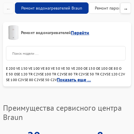
450 рублей
управления
←
→
Ремонт водонагревателей Braun
Ремонт парогенерат
Перейти
Ремонт водонагревателей
E 200 V
E 150 V
E 100 V
E 80 V
E 50 V
E 30 V
E 200 O
E 150 O
E 100 O
E 80 O
E 50 O
SE 120 TR C2V
SE 100 TR C2V
SE 80 TR C2V
SE 50 TR C2V
SE 120 C2V
Показать еще ...
SE 100 C2V
SE 80 C2V
SE 50 C2V
Преимущества сервисного центра
Braun