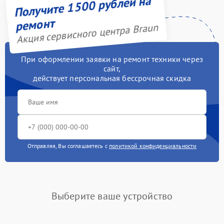
Получите 1500 рублей на
Ремонт электропроводки
550 рублей
ремонт
Акция сервисного центра Braun
Профилактическая
1000 рублей
чистка
При оформлении заявки на ремонт техники через
Ликвидация протечек
600 рублей
сайт,
действует персональная бессрочная скидка
Замена платы
1100 рублей
управления
Ремонт/замена датчика
500 рублей
температуры
Замена клапана
Отправляя, Вы соглашаетесь с
политикой конфиденциальности
990 рублей
давления
Замена терморегулятора
550 рублей
Выберите ваше устройство
Замена термостата
590 рублей
Ремонт модуля