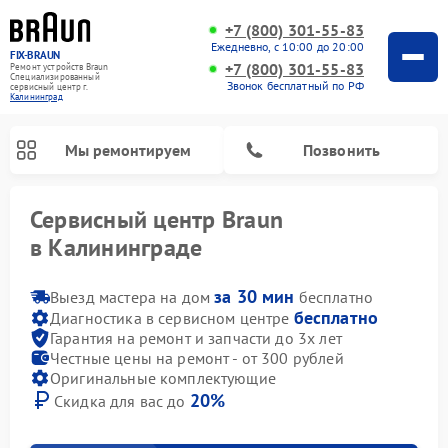
+7 (800) 301-55-83
Ежедневно, с 10:00 до 20:00
FIX-BRAUN
+7 (800) 301-55-83
Ремонт устройств Braun
Специализированный
Звонок бесплатный по РФ
cервисный центр г.
Калининград
Мы ремонтируем
Позвонить
Сервисный центр Braun
в Калининграде
за 30 мин
Выезд мастера на дом
бесплатно
бесплатно
Диагностика в сервисном центре
Гарантия на ремонт и запчасти до 3х лет
Честные цены на ремонт - от 300 рублей
Оригинальные комплектующие
20%
Скидка для вас до
Ремонт водонагревателей Braun